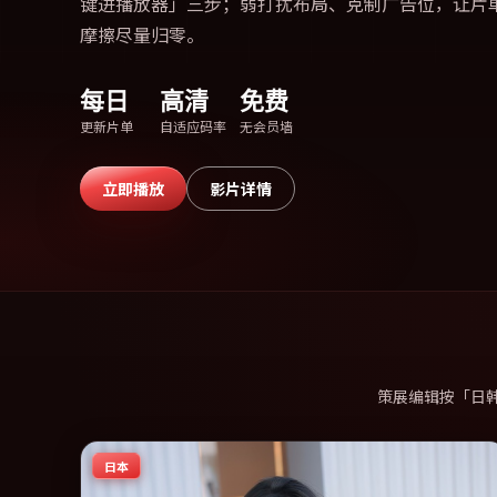
键进播放器」三步；弱打扰布局、克制广告位，让片
摩擦尽量归零。
每日
高清
免费
更新片单
自适应码率
无会员墙
立即播放
影片详情
策展编辑按「日
日本