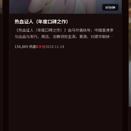
97分钟
热血证人（年度口碑之作）
《热血证人（年度口碑之作）》由乌尔善执导，中国香港参
与出品与发行。周迅、沈腾领衔主演，黄渤、刘德华联袂出
演。在信任崩塌与自我救赎之间反复拉扯。全片以「传记」
156,869
热度
8.9
分
2018-11-24
类型为骨架，在叙事、表演与视听上力求统一。定于 2018-
12-05 在内地院线及主流平台同步亮相，2018 年度话题片中
口碑稳健，适合喜欢强情节与人物弧光的观众完整观看。