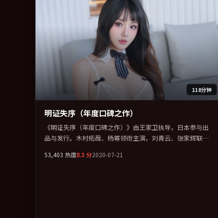
118分钟
明证失序（年度口碑之作）
《明证失序（年度口碑之作）》由王家卫执导，日本参与出
品与发行。木村拓哉、杨幂领衔主演，刘青云、张家辉联袂
出演。在信任崩塌与自我救赎之间反复拉扯。全片以「喜
53,403
热度
8.3
分
2020-07-21
剧」类型为骨架，在叙事、表演与视听上力求统一。定于
2020-11-27 在内地院线及主流平台同步亮相，2020 年度话题
片中口碑稳健，适合喜欢强情节与人物弧光的观众完整观
看。