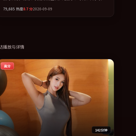
出演。多条时间线交织，真相在最后一刻才缓缓合拢。全片
79,685
热度
8.7
分
2020-09-09
以「传记」类型为骨架，在叙事、表演与视听上力求统一。
定于 2020-01-22 在内地院线及主流平台同步亮相，2020 年
度话题片中口碑稳健，适合喜欢强情节与人物弧光的观众完
整观看。
达播放与详情
高分
142分钟