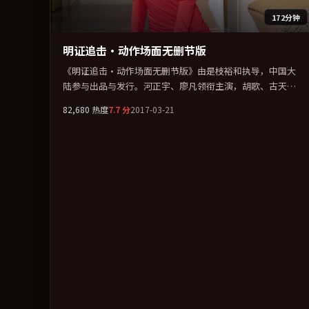
172分钟
明证追击·动作场面无删节版
《明证追击·动作场面无删节版》由是枝裕和执导，中国大
陆参与出品与发行。河正宇、廖凡领衔主演，胡歌、古天
乐、基里安·墨菲、汤唯联袂出演。公路、追车与心理战三
82,680
热度
7.7
分
2017-03-21
线并进，张力持续堆叠。全片以「动作」类型为骨架，在叙
事、表演与视听上力求统一。定于 2017-01-06 在内地院线及
主流平台同步亮相，2017 年度话题片中口碑稳健，适合喜欢
强情节与人物弧光的观众完整观看。