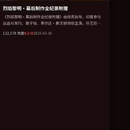
烈焰黎明·幕后制作全纪录附赠
《烈焰黎明·幕后制作全纪录附赠》由徐克执导，印度参与
出品与发行。章子怡、蒂尔达·斯文顿领衔主演，孙艺珍、
刘青云、张译、杨幂联袂出演。群像并立，每个人物都背负
122,578
热度
6.2
分
2025-02-26
不可告人的过去。全片以「犯罪」类型为骨架，在叙事、表
演与视听上力求统一。定于 2025-04-12 在内地院线及主流平
台同步亮相，2025 年度话题片中口碑稳健，适合喜欢强情节
与人物弧光的观众完整观看。