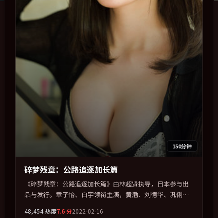
150分钟
碎梦残章：公路追逐加长篇
《碎梦残章：公路追逐加长篇》由林超贤执导，日本参与出
品与发行。章子怡、白宇领衔主演，黄渤、刘德华、巩俐、
张子枫联袂出演。在罪案类型框架下完成对时代焦虑的隐喻
48,454
热度
7.6
分
2022-02-16
表达。全片以「剧情」类型为骨架，在叙事、表演与视听上