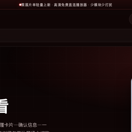
策展片单轻量上新 · 高清免费直连播放器 · 少模块少打扰
看
懂卡片—确认信息—一