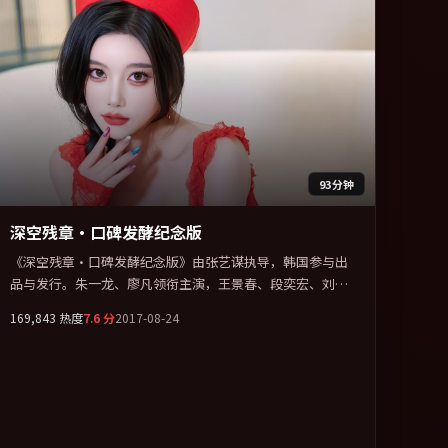
93分钟
深空残章·口碑发酵纪念版
《深空残章·口碑发酵纪念版》由张艺谋执导，韩国参与出
品与发行。朱一龙、廖凡领衔主演，王景春、段奕宏、刘青
云联袂出演。在罪案类型框架下完成对时代焦虑的隐喻表
169,843
热度
7.6
分
2017-08-24
达。全片以「悬疑」类型为骨架，在叙事、表演与视听上力
求统一。定于 2017-02-06 在内地院线及主流平台同步亮相，
2017 年度话题片中口碑稳健，适合喜欢强情节与人物弧光的
观众完整观看。