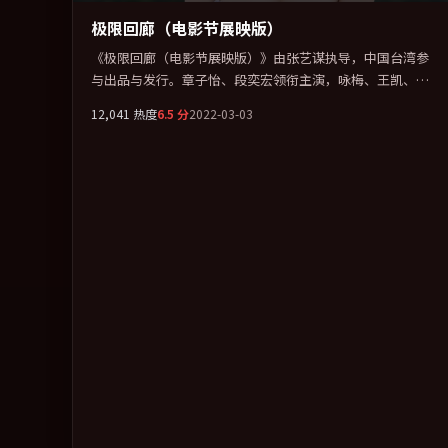
极限回廊（电影节展映版）
《极限回廊（电影节展映版）》由张艺谋执导，中国台湾参
与出品与发行。章子怡、段奕宏领衔主演，咏梅、王凯、张
译联袂出演。把一场意外写成对命运与选择的漫长追问。全
12,041
热度
6.5
分
2022-03-03
片以「科幻」类型为骨架，在叙事、表演与视听上力求统
一。定于 2022-10-28 在内地院线及主流平台同步亮相，2022
年度话题片中口碑稳健，适合喜欢强情节与人物弧光的观众
完整观看。