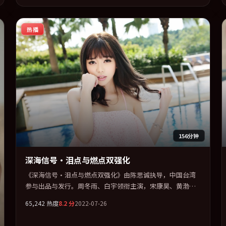
力求统一。定于 2022-12-09 在内地院线及主流平台同步亮
相，2022 年度话题片中口碑稳健，适合喜欢强情节与人物弧
热播
光的观众完整观看。
156分钟
深海信号·泪点与燃点双强化
《深海信号·泪点与燃点双强化》由陈思诚执导，中国台湾
参与出品与发行。周冬雨、白宇领衔主演，宋康昊、黄渤、
王景春、张子枫联袂出演。把一场意外写成对命运与选择的
65,242
热度
8.2
分
2022-07-26
漫长追问。全片以「冒险」类型为骨架，在叙事、表演与视
听上力求统一。定于 2022-08-14 在内地院线及主流平台同步