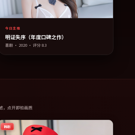
今日主推
明证失序（年度口碑之作）
喜剧
·
2020
· 评分
8.3
滤，点开即验画质
韩剧