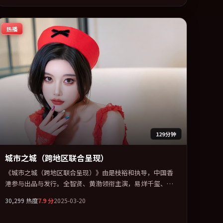
热播
129分钟
城市之城（跨地区联合呈现）
《城市之城（跨地区联合呈现）》由是枝裕和执导，中国香
港参与出品与发行。全智贤、黄渤领衔主演，易烊千玺、菊
地凛子、雷佳音联袂出演。在罪案类型框架下完成对时代焦
30,299
热度
7.9
分
2025-03-20
虑的隐喻表达。全片以「科幻」类型为骨架，在叙事、表演
与视听上力求统一。定于 2025-09-19 在内地院线及主流平台