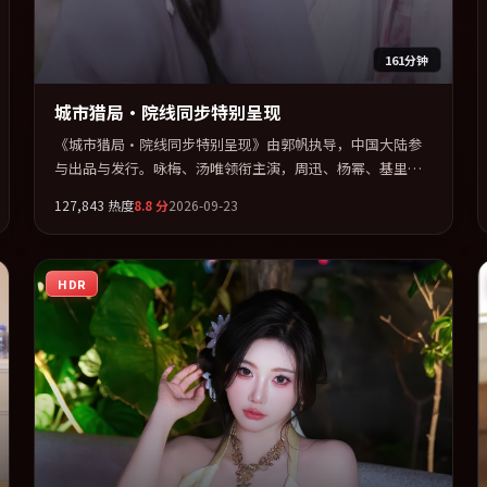
161分钟
城市猎局·院线同步特别呈现
《城市猎局·院线同步特别呈现》由郭帆执导，中国大陆参
与出品与发行。咏梅、汤唯领衔主演，周迅、杨幂、基里安
·墨菲联袂出演。公路、追车与心理战三线并进，张力持续
127,843
热度
8.8
分
2026-09-23
堆叠。全片以「惊悚」类型为骨架，在叙事、表演与视听上
力求统一。定于 2026-03-22 在内地院线及主流平台同步亮
相，2026 年度话题片中口碑稳健，适合喜欢强情节与人物弧
HDR
光的观众完整观看。