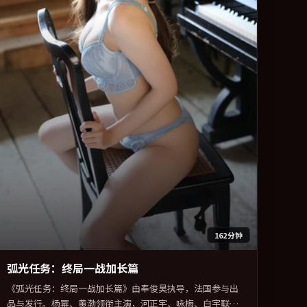
162分钟
弧光任务：终局一战加长篇
《弧光任务：终局一战加长篇》由奉俊昊执导，法国参与出
品与发行。杨幂、黄渤领衔主演，河正宇、咏梅、白宇联袂